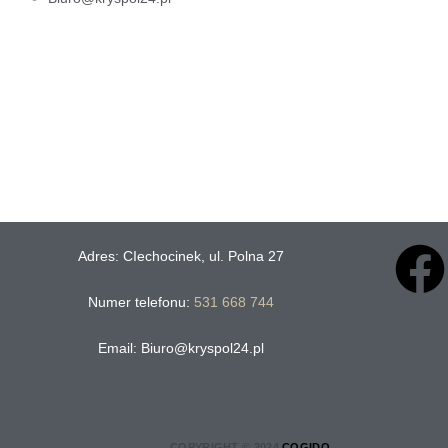
Adres: CIechocinek, ul. Polna 27
Numer telefonu:
531 668 744
Email: Biuro@kryspol24.pl
COPYRIGHT © 2024
COGIDO