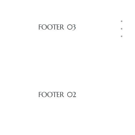
© MAISONCO.
ALL RIGHTS RESERVED.
TE
FOOTER 03
AVA
CO
FOOTER 02