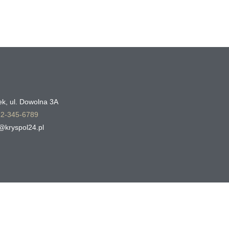
ek, ul. Dowolna 3A
12-345-6789
@kryspol24.pl