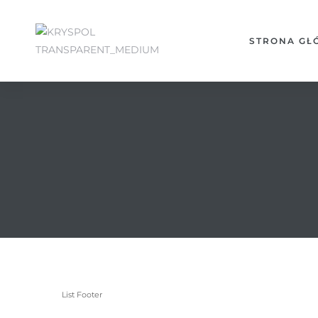
STRONA G
List Footer