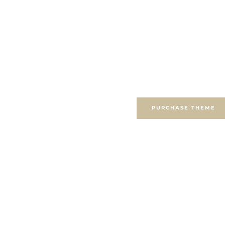
GET MAISONCO 
We have everything you need fo
Apartment Complex Webs
PURCHASE THEME